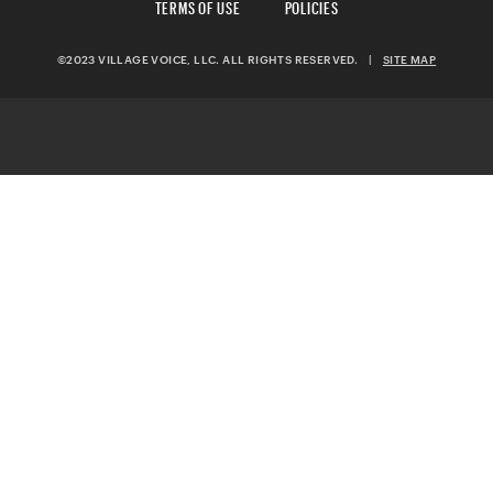
TERMS OF USE
POLICIES
©2023 VILLAGE VOICE, LLC. ALL RIGHTS RESERVED.
|
SITE MAP